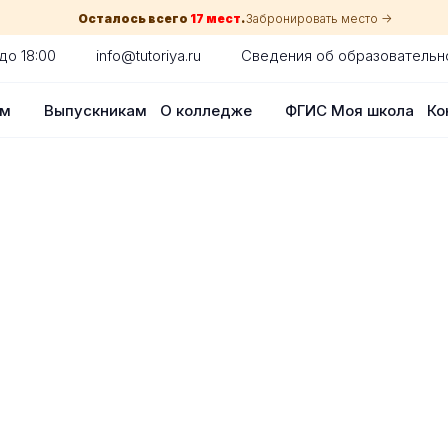
Осталось всего
17 мест
.
Забронировать место ->
до 18:00
info@tutoriya.ru
Сведения об образовательн
ам
Выпускникам
О колледже
ФГИС Моя школа
Ко
по собеседованию
сия для каждого абитуриента в вашем
оглядки на оценки в школе