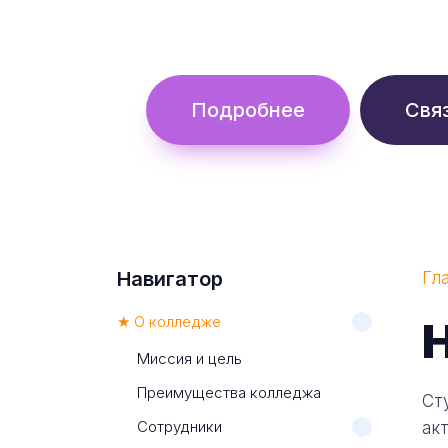
Обучение с гос. поддержкой от 
Подробнее
Свя
Навигатор
Гл
★ О колледже
Миссия и цель
Преимущества колледжа
Ст
Сотрудники
ак