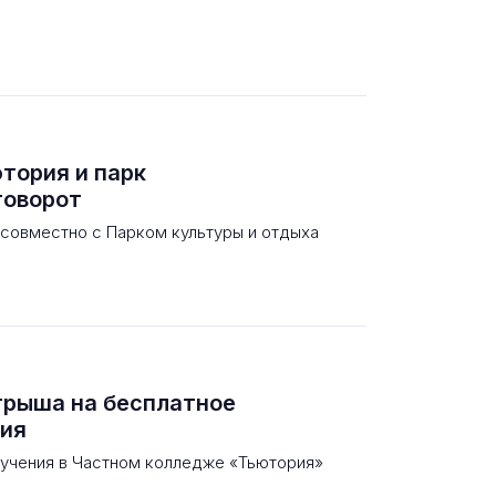
тория и парк
говорот
 совместно с Парком культуры и отдыха
грыша на бесплатное
рия
бучения в Частном колледже «Тьютория»