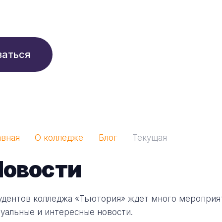
210 ₽/мес
заться
авная
О колледже
Блог
Текущая
Новости
удентов колледжа «Тьютория» ждет много мероприя
туальные и интересные новости.