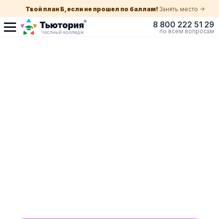
Твой план Б, если не прошел по баллам!
Занять место ->
8 800 222 51 29
по всем вопросам
Поступление по
собеседованию
индивидуальная экскурсия для каждого
абитуриента в вашем городе
ускоренный прием без оглядки на оценки в
школе
Обучение с гос. поддержкой от 210 ₽/мес