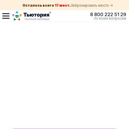
Осталось всего
17 мест
.
Забронировать место ->
8 800 222 51 29
по всем вопросам
Поступление по
собеседованию
индивидуальная экскурсия для каждого
абитуриента в вашем городе
ускоренный прием без оглядки на оценки в
школе
Обучение с гос. поддержкой от 210 ₽/мес