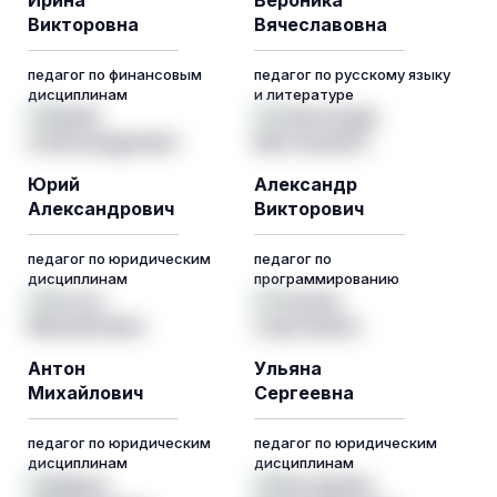
Ирина
Вероника
Викторовна
Вячеславовна
педагог по финансовым
педагог по русскому языку
дисциплинам
и литературе
Юрий
Александр
Александрович
Викторович
педагог по юридическим
педагог по
дисциплинам
программированию
Антон
Ульяна
Михайлович
Сергеевна
педагог по юридическим
педагог по юридическим
дисциплинам
дисциплинам