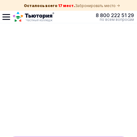
Осталось всего
17 мест
.
Забронировать место ->
8 800 222 51 29
по всем вопросам
Поступление по
собеседованию
индивидуальная экскурсия для каждого
абитуриента в вашем городе
ускоренный прием без оглядки на оценки в
школе
Обучение с гос. поддержкой от 210 ₽/мес