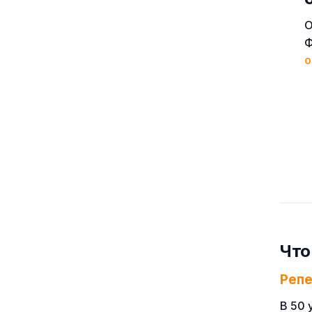
О
Ф
о
Что
Реп
В 50 