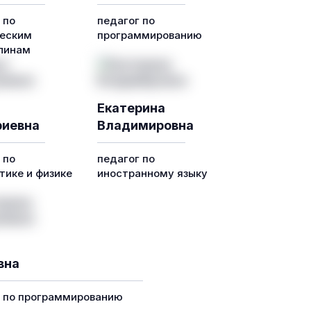
 по
педагог по
еским
программированию
линам
Екатерина
иевна
Владимировна
 по
педагог по
ике и физике
иностранному языку
вна
г по программированию