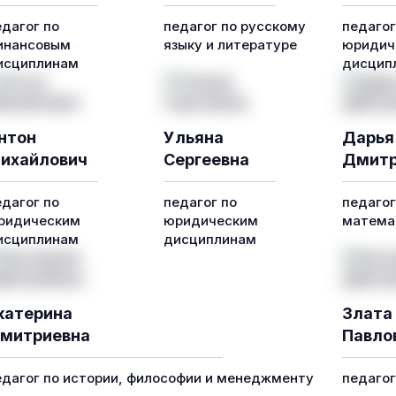
едагог по
педагог по русскому
педагог
инансовым
языку и литературе
юридич
исциплинам
дисцип
нтон
Ульяна
Дарья
ихайлович
Сергеевна
Дмитр
едагог по
педагог по
педагог
ридическим
юридическим
математ
исциплинам
дисциплинам
катерина
Злата
митриевна
Павло
едагог по истории, философии и менеджменту
педаго