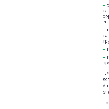
те
фо
сп
те
тр
пр
Це
до
Ал
оч
На