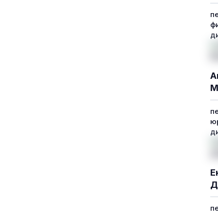
п
ф
д
А
М
п
ю
д
Е
Д
п