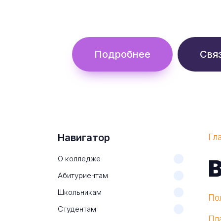
Обучение с гос. поддержкой от 
Подробнее
Свя
Навигатор
Гл
О колледже
Абитуриентам
Школьникам
По
Студентам
Пл