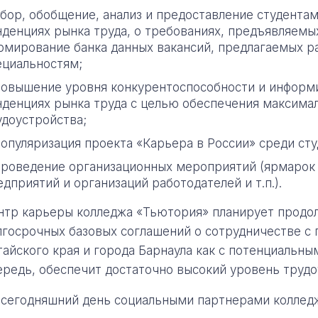
сбор, обобщение, анализ и предоставление студента
нденциях рынка труда, о требованиях, предъявляемы
рмирование банка данных вакансий, предлагаемых 
ециальностям;
повышение уровня конкурентоспособности и информи
нденциях рынка труда с целью обеспечения максима
удоустройства;
популяризация проекта «Карьера в России» среди ст
проведение организационных мероприятий (ярмарок 
едприятий и организаций работодателей и т.п.).
нтр карьеры колледжа «Тьютория» планирует продо
лгосрочных базовых соглашений о сотрудничестве с
тайского края и города Барнаула как с потенциальны
ередь, обеспечит достаточно высокий уровень трудо
 сегодняшний день социальными партнерами колледж