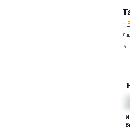
Т
Лиц
Рег
И
В