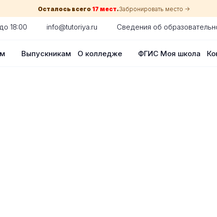
Осталось всего
17 мест
.
Забронировать место ->
до 18:00
info@tutoriya.ru
Сведения об образовательн
ам
Выпускникам
О колледже
ФГИС Моя школа
Ко
по собеседованию
сия для каждого абитуриента в вашем
оглядки на оценки в школе