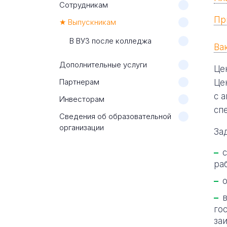
Сотрудникам
Пр
★ Выпускникам
В ВУЗ после колледжа
Ва
Дополнительные услуги
Це
Партнерам
Це
с 
Инвесторам
сп
Сведения об образовательной
организации
За
ра
го
за