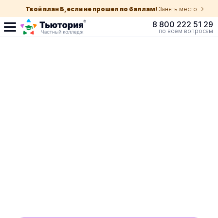
Твой план Б, если не прошел по баллам!
Занять место ->
8 800 222 51 29
по всем вопросам
Поступление по
собеседованию
индивидуальная экскурсия для каждого
абитуриента в вашем городе
ускоренный прием без оглядки на оценки в
школе
Обучение с гос. поддержкой от 210 ₽/мес