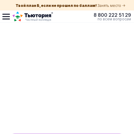
Твой план Б, если не прошел по баллам!
Занять место ->
8 800 222 51 29
по всем вопросам
Поступление по
собеседованию
индивидуальная экскурсия для каждого
абитуриента в вашем городе
ускоренный прием без оглядки на оценки в
школе
Обучение с гос. поддержкой от 210 ₽/мес