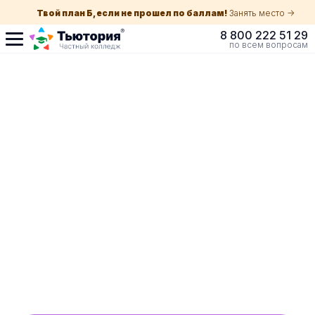
Твой план Б, если не прошел по баллам!
Занять место ->
8 800 222 51 29
по всем вопросам
Поступление по
собеседованию
индивидуальная экскурсия для каждого
абитуриента в вашем городе
ускоренный прием без оглядки на оценки в
школе
Обучение с гос. поддержкой от 210 ₽/мес