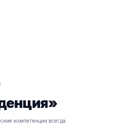
я
денция»
еские компетенции всегда