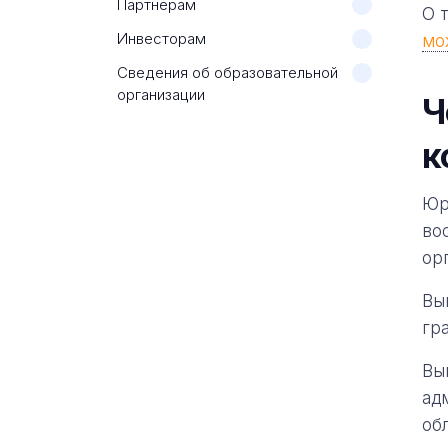
Партнерам
О 
Инвесторам
мо
Сведения об образовательной
организации
Ч
к
Юр
во
ор
Вы
гр
Вы
ад
об