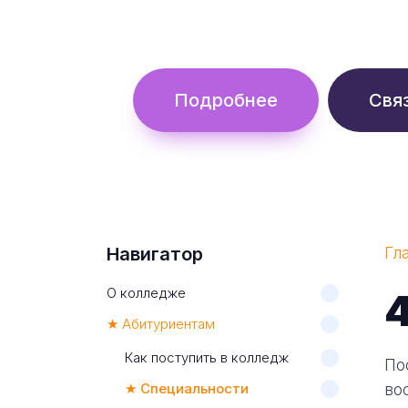
Обучение с гос. поддержкой от 
Подробнее
Свя
Навигатор
Гл
О колледже
★ Абитуриентам
Как поступить в колледж
По
★ Специальности
во