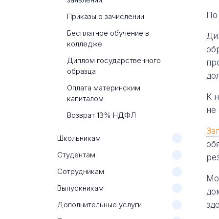
По
Приказы о зачислении
Бесплатное обучение в
Ди
колледже
об
Диплом государственного
пр
образца
до
Оплата материнским
К 
капиталом
не
Возврат 13% НДФЛ
За
Школьникам
об
Студентам
ре
Сотрудникам
Мо
Выпускникам
до
Дополнительные услуги
зд