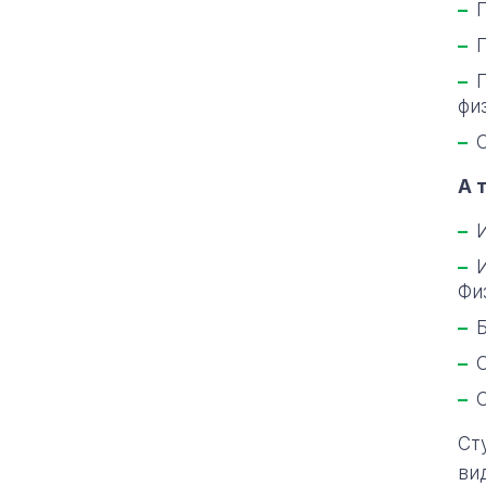
фи
А 
Фи
Ст
ви