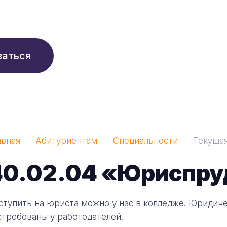
210 ₽/мес
заться
авная
Абитуриентам
Специальности
Текуща
40.02.04 «Юриспру
ступить на юриста можно у нас в колледже. Юридич
стребованы у работодателей.