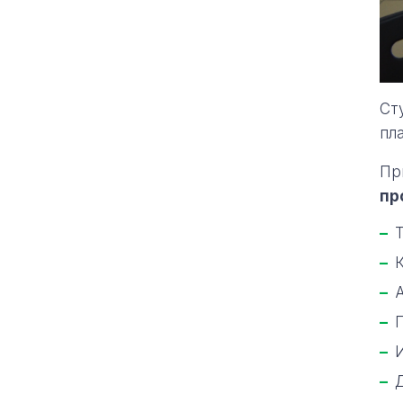
Ст
пл
Пр
пр
Т