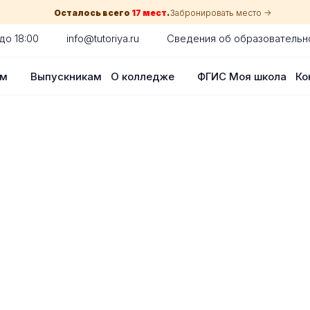
Осталось всего
17 мест
.
Забронировать место ->
до 18:00
info@tutoriya.ru
Сведения об образовательн
ам
Выпускникам
О колледже
ФГИС Моя школа
Ко
по собеседованию
сия для каждого абитуриента в вашем
оглядки на оценки в школе