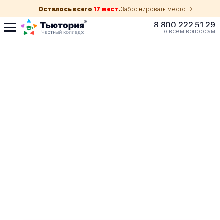
Осталось всего
17 мест
.
Забронировать место ->
8 800 222 51 29
по всем вопросам
Поступление по
собеседованию
индивидуальная экскурсия для каждого
абитуриента в вашем городе
ускоренный прием без оглядки на оценки в
школе
Обучение с гос. поддержкой от 210 ₽/мес