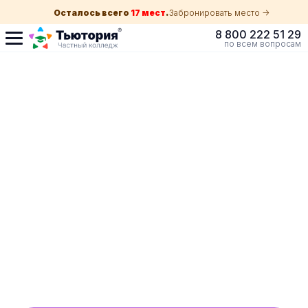
Осталось всего
17 мест
.
Забронировать место ->
8 800 222 51 29
по всем вопросам
Поступление по
собеседованию
индивидуальная экскурсия для каждого
абитуриента в вашем городе
ускоренный прием без оглядки на оценки в
школе
Обучение с гос. поддержкой от 210 ₽/мес