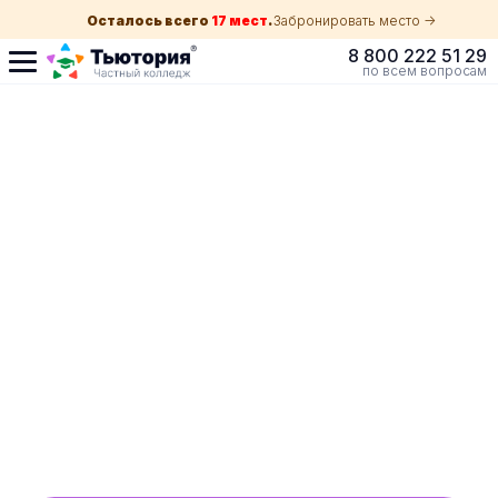
Осталось всего
17 мест
.
Забронировать место ->
8 800 222 51 29
по всем вопросам
Поступление по
собеседованию
индивидуальная экскурсия для каждого
абитуриента в вашем городе
ускоренный прием без оглядки на оценки в
школе
Обучение с гос. поддержкой от 210 ₽/мес