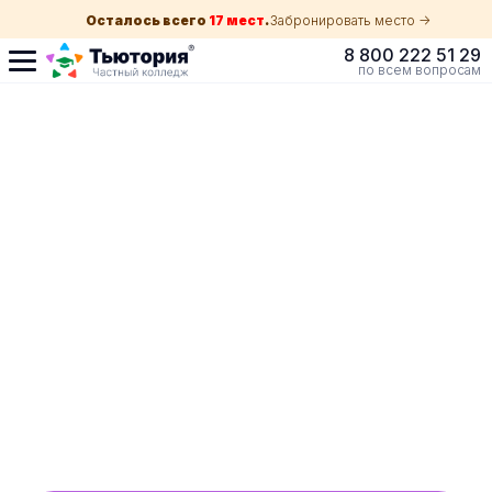
Осталось всего
17 мест
.
Забронировать место ->
8 800 222 51 29
по всем вопросам
Поступление по
собеседованию
индивидуальная экскурсия для каждого
абитуриента в вашем городе
ускоренный прием без оглядки на оценки в
школе
Обучение с гос. поддержкой от 210 ₽/мес