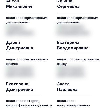
Антон
Ульяна
Михайлович
Сергеевна
педагог по юридическим
педагог по юридическим
дисциплинам
дисциплинам
Дарья
Екатерина
Дмитриевна
Владимировна
педагог по математике и
педагог по иностранному
физике
языку
Екатерина
Злата
Дмитриевна
Павловна
педагог по истории,
педагог по
философии и менеджменту
программированию