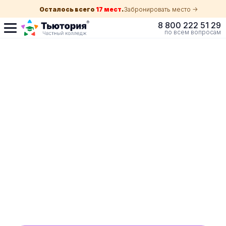
Осталось всего
17 мест
.
Забронировать место ->
8 800 222 51 29
по всем вопросам
Поступление по
собеседованию
индивидуальная экскурсия для каждого
абитуриента в вашем городе
ускоренный прием без оглядки на оценки в
школе
Обучение с гос. поддержкой от 210 ₽/мес