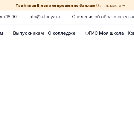
Твой план Б, если не прошел по баллам!
Занять место ->
до 18:00
info@tutoriya.ru
Сведения об образовательн
ам
Выпускникам
О колледже
ФГИС Моя школа
Ко
по собеседованию
сия для каждого абитуриента в вашем
оглядки на оценки в школе