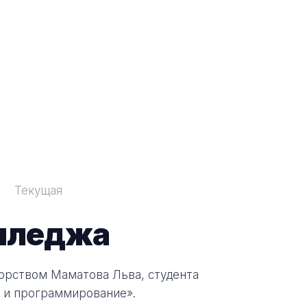
Текущая
лледжа
торством Маматова Льва, студента
 и программирование».