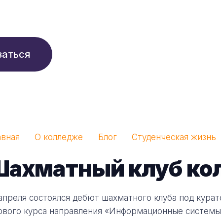
210 ₽/мес
заться
авная
О колледже
Блог
Студенческая жизнь
Шахматный клуб ко
 апреля состоялся дебют шахматного клуба под кура
рвого курса направления «Информационные системы