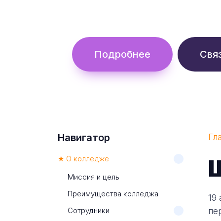
Обучение с гос. поддержкой от 
Подробнее
Свя
Навигатор
Гл
★ О колледже
Миссия и цель
Преимущества колледжа
19
Сотрудники
пе