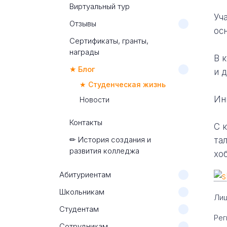
Виртуальный тур
Уч
Отзывы
ос
Сертификаты, гранты,
награды
В 
★ Блог
и 
★ Студенческая жизнь
Ин
Новости
Контакты
С 
✏ История создания и
та
развития колледжа
хо
Абитуриентам
Школьникам
Лиц
Студентам
Рег
Сотрудникам