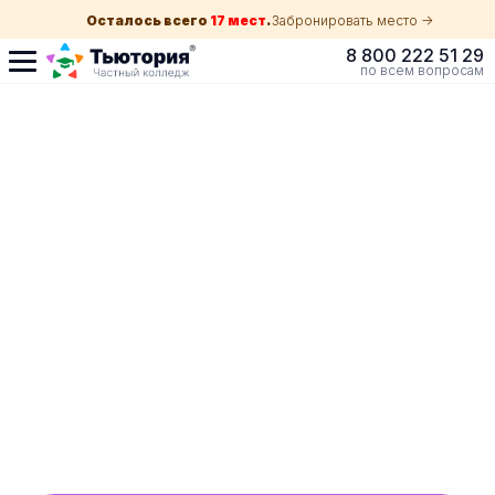
Осталось всего
17 мест
.
Забронировать место ->
8 800 222 51 29
по всем вопросам
Поступление по
собеседованию
индивидуальная экскурсия для каждого
абитуриента в вашем городе
ускоренный прием без оглядки на оценки в
школе
Обучение с гос. поддержкой от 210 ₽/мес