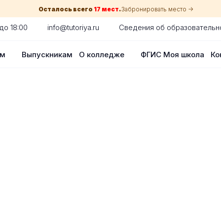
Осталось всего
17 мест
.
Забронировать место ->
до 18:00
info@tutoriya.ru
Сведения об образовательн
ам
Выпускникам
О колледже
ФГИС Моя школа
Ко
по собеседованию
сия для каждого абитуриента в вашем
оглядки на оценки в школе