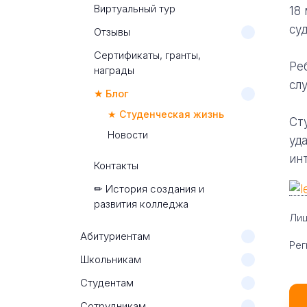
Виртуальный тур
18
суд
Отзывы
Сертификаты, гранты,
Ре
награды
сл
★ Блог
★ Студенческая жизнь
Ст
Новости
уд
ин
Контакты
✏ История создания и
развития колледжа
Лиц
Абитуриентам
Рег
Школьникам
Студентам
Сотрудникам