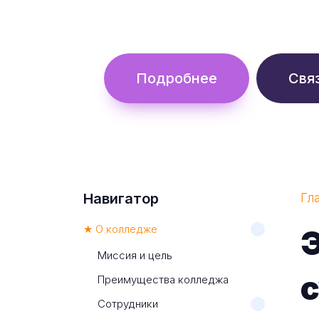
Обучение с гос. поддержкой от 
Подробнее
Свя
Навигатор
Гл
★ О колледже
Э
Миссия и цель
с
Преимущества колледжа
Сотрудники