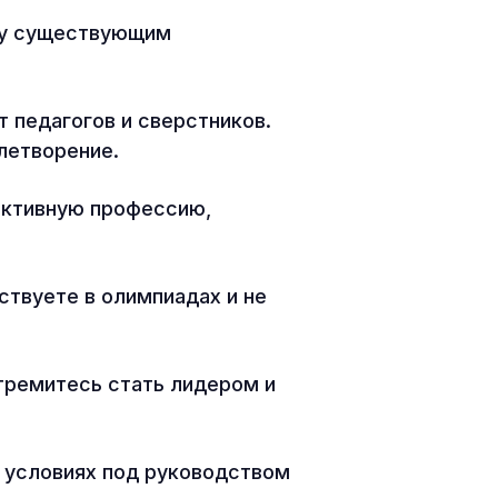
ву существующим
 педагогов и сверстников.
влетворение.
ективную профессию,
ствуете в олимпиадах и не
тремитесь стать лидером и
 условиях под руководством