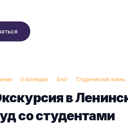
210 ₽/мес
заться
авная
О колледже
Блог
Студенческая жизнь
кскурсия в Ленинс
уд со студентами