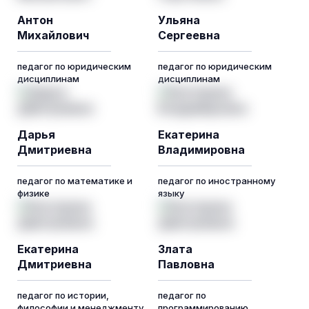
Антон
Ульяна
Михайлович
Сергеевна
педагог по юридическим
педагог по юридическим
дисциплинам
дисциплинам
Дарья
Екатерина
Дмитриевна
Владимировна
педагог по математике и
педагог по иностранному
физике
языку
Екатерина
Злата
Дмитриевна
Павловна
педагог по истории,
педагог по
философии и менеджменту
программированию