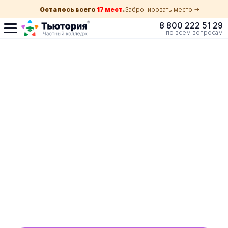
Осталось всего
17 мест
.
Забронировать место ->
8 800 222 51 29
по всем вопросам
Поступление по
собеседованию
индивидуальная экскурсия для каждого
абитуриента в вашем городе
ускоренный прием без оглядки на оценки в
школе
Обучение с гос. поддержкой от 210 ₽/мес