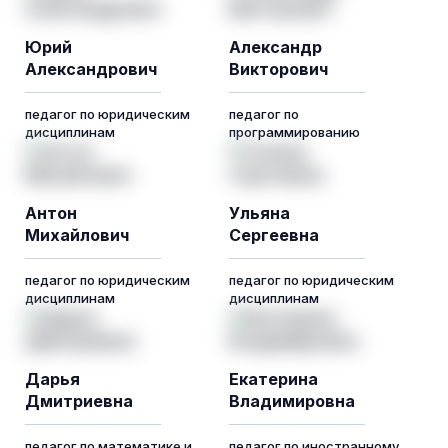
Юрий
Александр
Александрович
Викторович
педагог по юридическим
педагог по
дисциплинам
программированию
Антон
Ульяна
Михайлович
Сергеевна
педагог по юридическим
педагог по юридическим
дисциплинам
дисциплинам
Дарья
Екатерина
Дмитриевна
Владимировна
педагог по математике и
педагог по иностранному