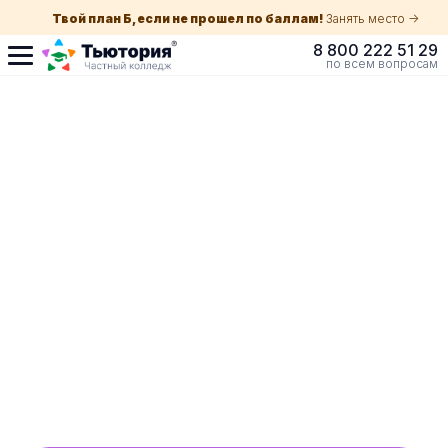
Твой план Б, если не прошел по баллам!
Занять место ->
8 800 222 51 29
по всем вопросам
Поступление по
собеседованию
индивидуальная экскурсия для каждого
абитуриента в вашем городе
ускоренный прием без оглядки на оценки в
школе
Обучение с гос. поддержкой от 210 ₽/мес