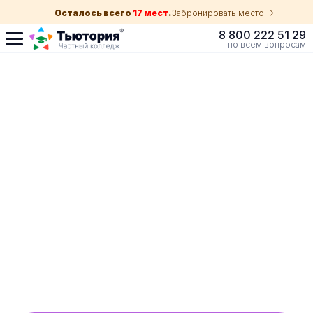
Осталось всего
17 мест
.
Забронировать место ->
8 800 222 51 29
по всем вопросам
Поступление по
собеседованию
индивидуальная экскурсия для каждого
абитуриента в вашем городе
ускоренный прием без оглядки на оценки в
школе
Обучение с гос. поддержкой от 210 ₽/мес